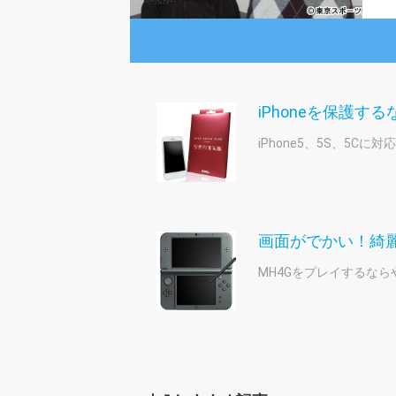
iPhoneを保護す
iPhone5、5S、5C
画面がでかい！綺
MH4Gをプレイするなら