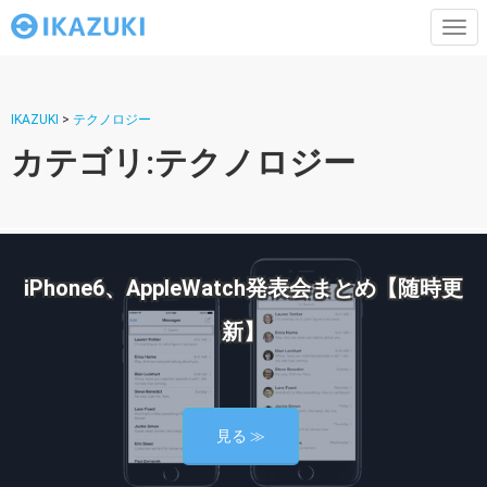
Tog
nav
IKAZUKI
>
テクノロジー
カテゴリ:テクノロジー
iPhone6、AppleWatch発表会まとめ【随時更
新】
見る ≫