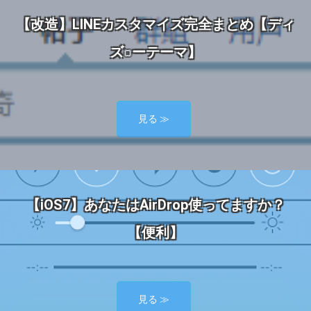
【改造】LINEカスタマイズ完全まとめ【ディ
ズ○ーテーマ】
見る ≫
【iOS7】あなたはAirDrop使ってますか？
【便利】
見る ≫