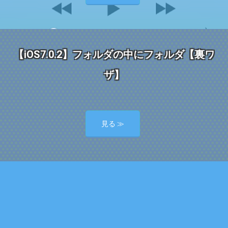
【iOS7.0.2】フォルダの中にフォルダ【裏ワ
ザ】
見る ≫