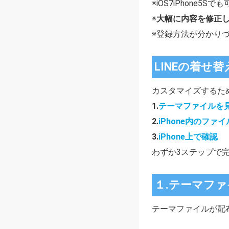
※iOS7iPhone5
※
大幅に内容を修正
※登録方法が分かりづ
LINEの着
カスタマイズするた
1.
テーマファイルを
2.
iPhone内のファ
3.
iPhone上で確認
わずか3ステップで
１.テーマフ
テーマファイルが配