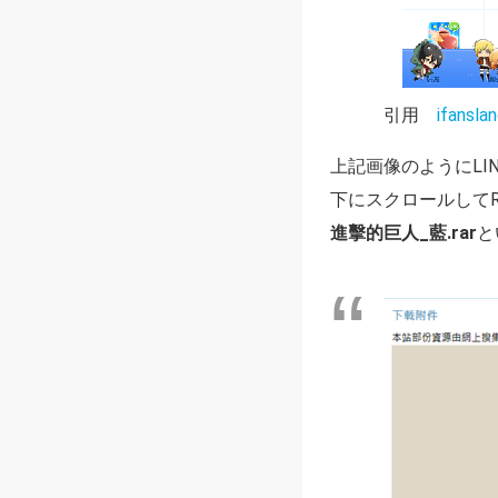
引用
ifansla
上記画像のようにL
下にスクロールして
進擊的巨人_藍.rar
と