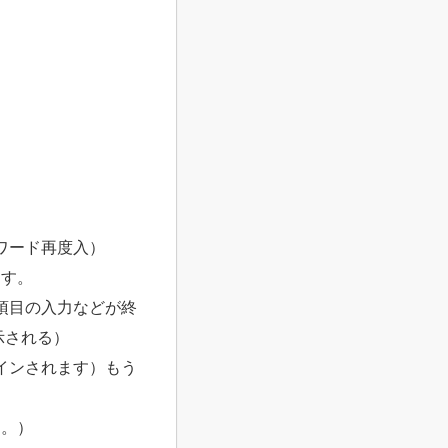
ワード再度入）
ます。
項目の入力などが終
示される）
インされます）もう
す。）