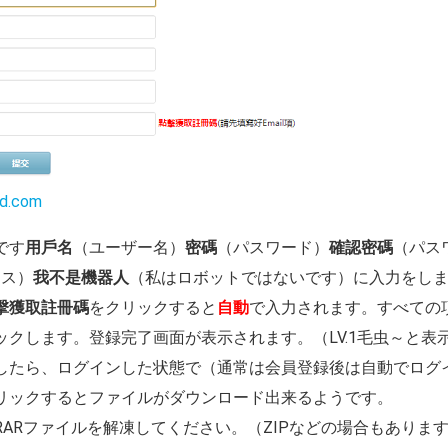
nd.com
です
用戶名
（ユーザー名）
密碼
（パスワード）
確認密碼
（パス
レス）
我不是機器人
（私はロボットではないです）に入力をし
擊獲取註冊碼
をクリックすると
自動
で入力されます。すべての
ックします。登録完了画面が表示されます。（LV.1毛虫～と表
したら、ログインした状態で（通常は会員登録後は自動でログ
リックするとファイルがダウンロード出来るようです。
ARファイルを解凍してください。（ZIPなどの場合もありま