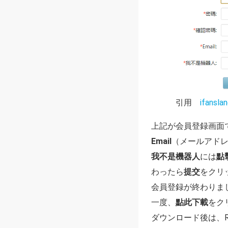
引用
ifansla
上記が会員登録画面
Email
（メールアド
我不是機器人
には
點
わったら
提交
をクリ
会員登録が終わりま
一度、
點此下載
をク
ダウンロード後は、R